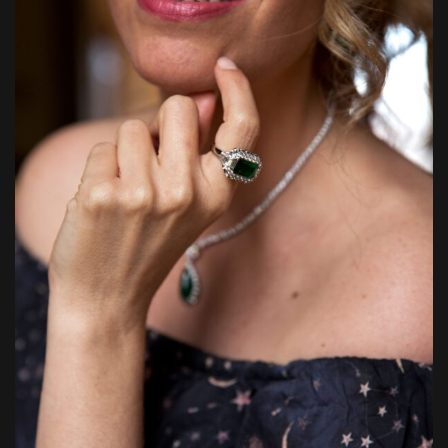
ANASAYFA
HIKAYEMIZ
KOLEKSIYONLAR
ÜRÜNLER
İLETIŞIM
ENGLISH