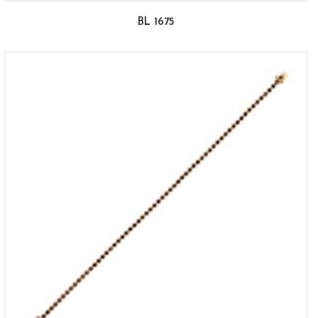
BL 1675
ANASAYFA
HIKAYEMIZ
KOLEKSIYONLAR
ÜRÜNLER
İLETIŞIM
ENGLISH