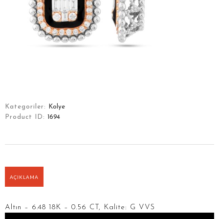
Kategoriler:
Kolye
Product ID:
1694
ANASAYFA
HIKAYEMIZ
KOLEKSIYONLAR
AÇIKLAMA
ÜRÜNLER
İLETIŞIM
Altın – 6.48 18K – 0.56 CT, Kalite: G VVS
Video
ENGLISH