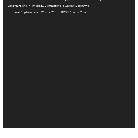
oynatıcı
Dosyayı indir: https://yilmazfinejewellery.com/wp-
KOLEKSIYONLAR
content/uploads/2021/09/YZ0002924.mp4?_=3
ÜRÜNLER
İLETIŞIM
ENGLISH