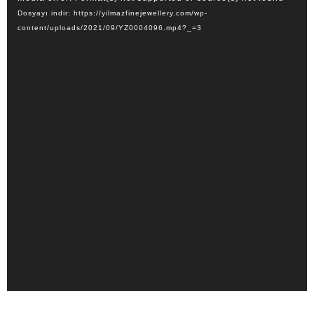
oynatıcı
Dosyayı indir: https://yilmazfinejewellery.com/wp-
content/uploads/2021/09/YZ0004096.mp4?_=3