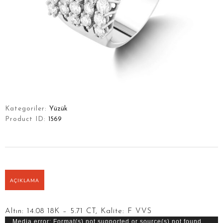
Kategoriler:
Yüzük
Product ID:
1569
ANASAYFA
HIKAYEMIZ
KOLEKSIYONLAR
AÇIKLAMA
ÜRÜNLER
İLETIŞIM
Altın: 14.08 18K – 5.71 CT, Kalite: F VVS
Video
Media error: Format(s) not supported or source(s) not found
ENGLISH